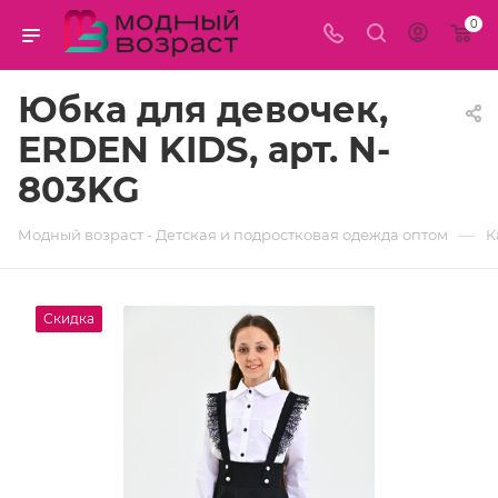
0
Юбка для девочек,
ERDEN KIDS, арт. N-
803KG
—
Модный возраст - Детская и подростковая одежда оптом
К
Скидка