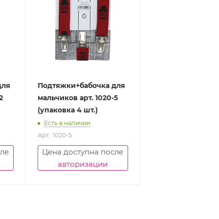
для
Подтяжки+бабочка для
2
мальчиков арт. 1020-5
(упаковка 4 шт.)
Есть в наличии
Арт.: 1020-5
сле
Цена доступна после
авторизации