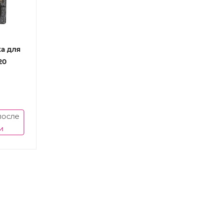
а для
20
после
и