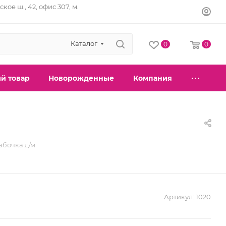
кое ш., 42, офис 307, м.
Каталог
0
0
й товар
Новорожденные
Компания
абочка д/м
Артикул:
1020