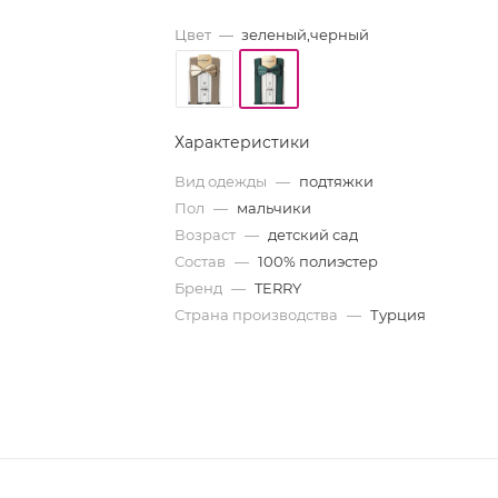
Цвет
—
зеленый,черный
Характеристики
Вид одежды
—
подтяжки
Пол
—
мальчики
Возраст
—
детский сад
Состав
—
100% полиэстер
Бренд
—
TERRY
Страна производства
—
Турция