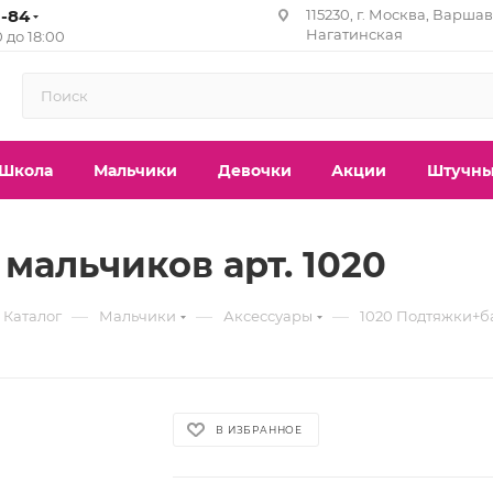
1-84
115230, г. Москва, Варшавс
Нагатинская
0 до 18:00
Школа
Мальчики
Девочки
Акции
Штучны
мальчиков арт. 1020
—
—
—
Каталог
Мальчики
Аксессуары
1020 Подтяжки+б
В ИЗБРАННОЕ