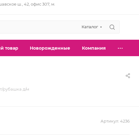
шавское ш., 42, офис 307, м.
Каталог
й товар
Новорожденные
Компания
т/рубашка д/м
Артикул:
4236