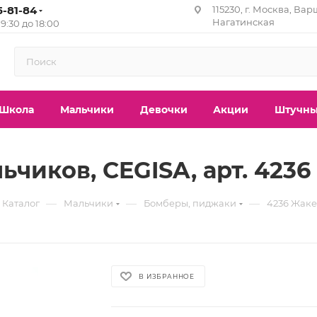
5-81-84
115230, г. Москва, Вар
Нагатинская
с 9:30 до 18:00
Школа
Мальчики
Девочки
Акции
Штучны
чиков, CEGISA, арт. 4236
—
—
—
Каталог
Мальчики
Бомберы, пиджаки
4236 Жаке
В ИЗБРАННОЕ