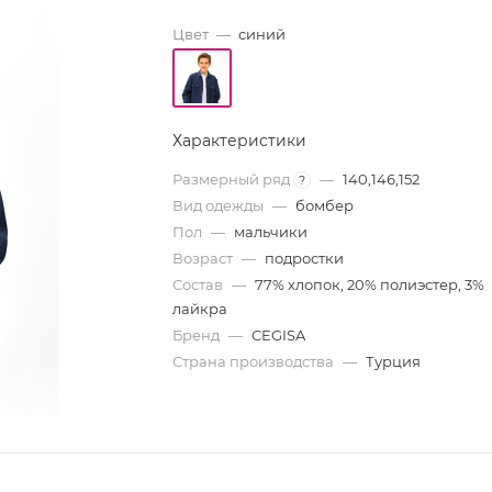
Цвет
—
синий
Характеристики
Размерный ряд
—
140,146,152
?
Вид одежды
—
бомбер
Пол
—
мальчики
Возраст
—
подростки
Состав
—
77% хлопок, 20% полиэстер, 3%
лайкра
Бренд
—
CEGISA
Страна производства
—
Турция