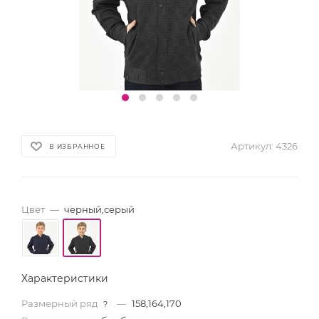
Артикул:
4326
В ИЗБРАННОЕ
Цвет
—
черный,серый
Характеристики
Размерный ряд
—
158,164,170
?