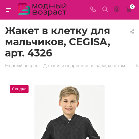
0
Жакет в клетку для
мальчиков, CEGISA,
арт. 4326
—
Модный возраст - Детская и подростковая одежда оптом
К
Скидка