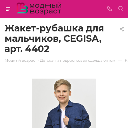
Жакет-рубашка для
мальчиков, CEGISA,
арт. 4402
—
Модный возраст - Детская и подростковая одежда оптом
К