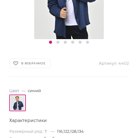
Артикул:
4402
В ИЗБРАННОЕ
Цвет
—
синий
Характеристики
Размерный ряд
—
116,122,128,134
?