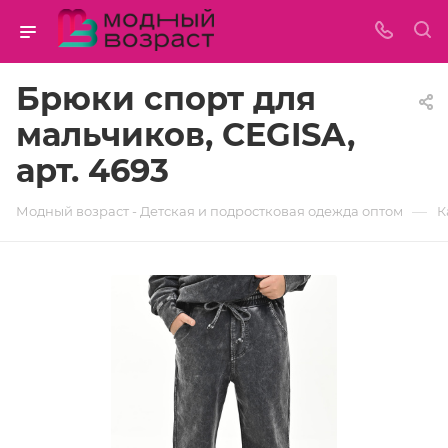
Брюки спорт для
мальчиков, CEGISA,
арт. 4693
—
Модный возраст - Детская и подростковая одежда оптом
К