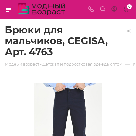
0
Брюки для
мальчиков, CEGISA,
Арт. 4763
—
Модный возраст - Детская и подростковая одежда оптом
К