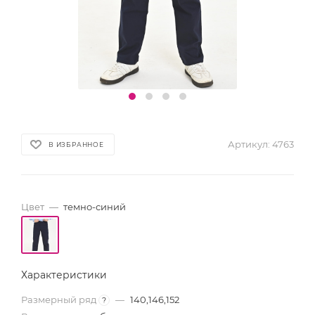
Артикул:
4763
В ИЗБРАННОЕ
Цвет
—
темно-синий
Характеристики
Размерный ряд
—
140,146,152
?