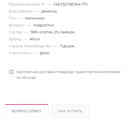
Размерный ряд
—
146,152,158,164,170
?
Вид одежды
—
джинсы
Пол
—
мальчики
Возраст
—
подростки
Состав
—
98% хлопок 2% лайкра
Бренд
—
Altun
Страна производства
—
Турция
Утеплитель
—
флис
Бесплатная доставка товара до транспортной компании
по Москве
ВОПРОС-ОТВЕТ
КАК КУПИТЬ