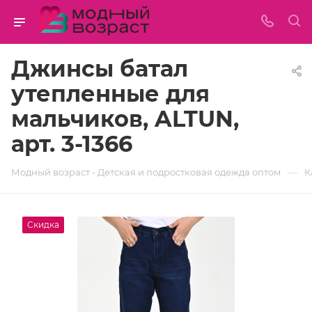
Джинсы батал
утепленные для
мальчиков, ALTUN,
арт. 3-1366
—
Модный возраст - Детская и подростковая одежда оптом
К
Скидка