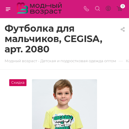
0
Футболка для
мальчиков, CEGISA,
арт. 2080
—
Модный возраст - Детская и подростковая одежда оптом
К
Скидка