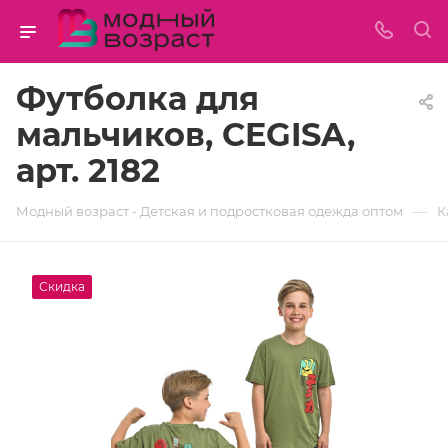
Футболка для
мальчиков, CEGISA,
арт. 2182
—
Модный возраст - Детская и подростковая одежда оптом
К
Скидка