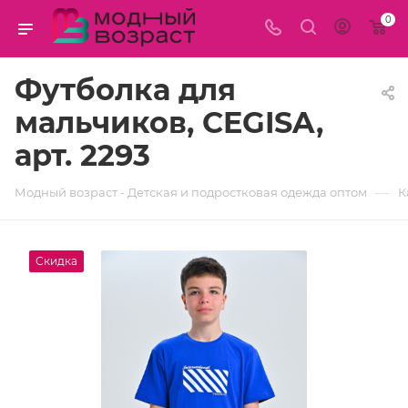
0
Футболка для
мальчиков, CEGISA,
арт. 2293
—
Модный возраст - Детская и подростковая одежда оптом
К
Скидка