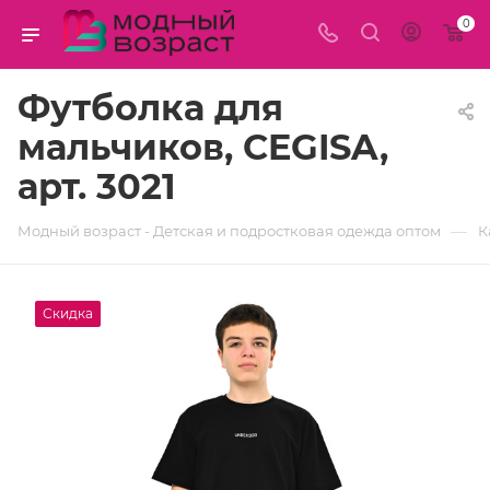
0
Футболка для
мальчиков, CEGISA,
арт. 3021
—
Модный возраст - Детская и подростковая одежда оптом
К
Скидка