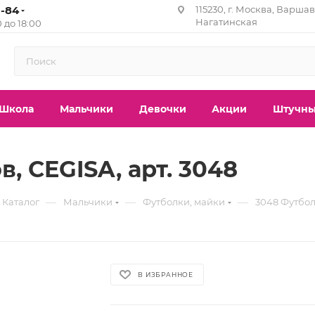
1-84
115230, г. Москва, Варшавс
Нагатинская
0 до 18:00
Школа
Мальчики
Девочки
Акции
Штучны
, CEGISA, арт. 3048
—
—
—
Каталог
Мальчики
Футболки, майки
3048 Футбол
В ИЗБРАННОЕ