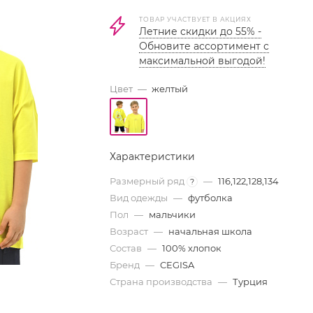
ТОВАР УЧАСТВУЕТ В АКЦИЯХ
Летние скидки до 55% -
Обновите ассортимент с
максимальной выгодой!
Цвет
—
желтый
Характеристики
Размерный ряд
—
116,122,128,134
?
Вид одежды
—
футболка
Пол
—
мальчики
Возраст
—
начальная школа
Состав
—
100% хлопок
Бренд
—
CEGISA
Страна производства
—
Турция