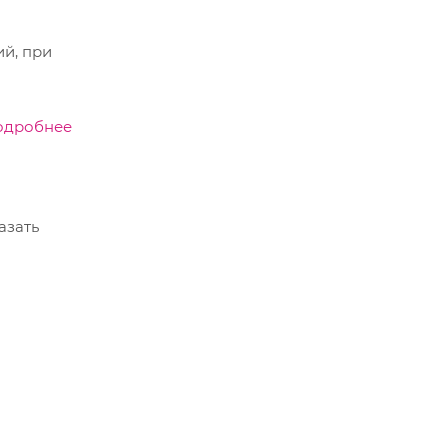
ий, при
одробнее
азать