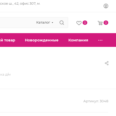
кое ш., 42, офис 307, м.
Каталог
0
0
й товар
Новорожденные
Компания
ка д/м
Артикул:
3048