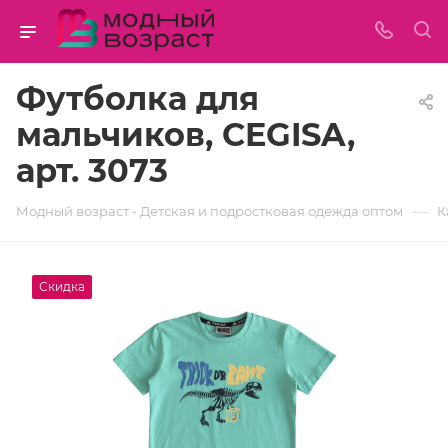
Футболка для
мальчиков, CEGISA,
арт. 3073
—
Модный возраст - Детская и подростковая одежда оптом
К
Скидка