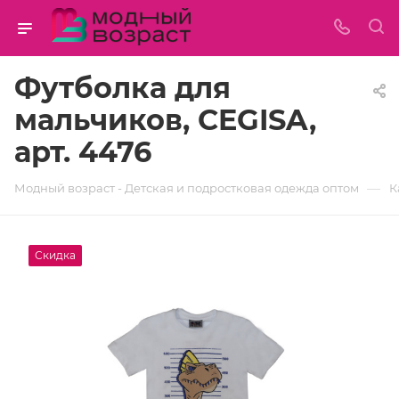
Футболка для
мальчиков, CEGISA,
арт. 4476
—
Модный возраст - Детская и подростковая одежда оптом
К
Скидка