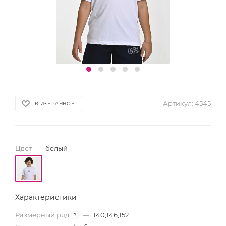
Артикул:
4545
В ИЗБРАННОЕ
Цвет
—
белый
Характеристики
Размерный ряд
—
140,146,152
?