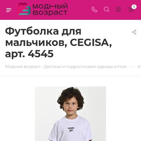
0
Футболка для
мальчиков, CEGISA,
арт. 4545
—
Модный возраст - Детская и подростковая одежда оптом
К