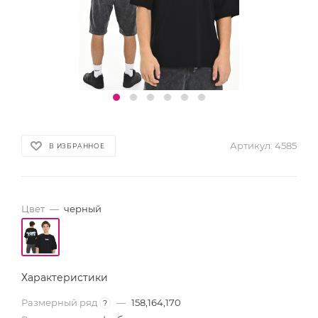
Артикул:
4585
В ИЗБРАННОЕ
Цвет
—
черный
Характеристики
Размерный ряд
—
158,164,170
?