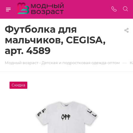
Футболка для
мальчиков, CEGISA,
арт. 4589
—
Модный возраст - Детская и подростковая одежда оптом
К
Скидка