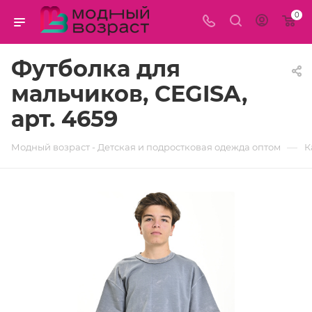
0
Футболка для
мальчиков, CEGISA,
арт. 4659
—
Модный возраст - Детская и подростковая одежда оптом
К