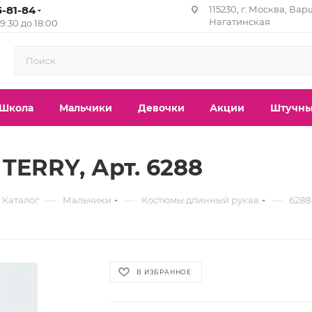
5-81-84
115230, г. Москва, Вар
Нагатинская
с 9:30 до 18:00
Школа
Мальчики
Девочки
Акции
Штучны
TERRY, Арт. 6288
—
—
—
Каталог
Мальчики
Костюмы длинный рукав
6288
В ИЗБРАННОЕ