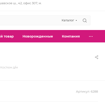
шавское ш., 42, офис 307, м.
Каталог
й товар
Новорожденные
Компания
 Костюм д/м
Артикул:
6288