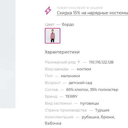
ТОВАР УЧАСТВУЕТ В АКЦИЯХ
Скидка 15% на нарядные костюм
Цвет
—
бордо
Характеристики
Размерный ряд
—
110,116,122,128
?
Вид одежды
—
костюм
Пол
—
мальчики
Возраст
—
детский сад
Состав
—
65% хлопок, 35% полиэстер
Бренд
—
TERRY
Вид застежки
—
пуговицы
Страна производства
—
Турция
Комплектация
—
рубашка, брюки,
бабочка