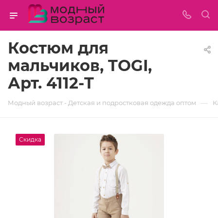
Костюм для
мальчиков, TOGI,
Арт. 4112-T
—
Модный возраст - Детская и подростковая одежда оптом
К
Скидка