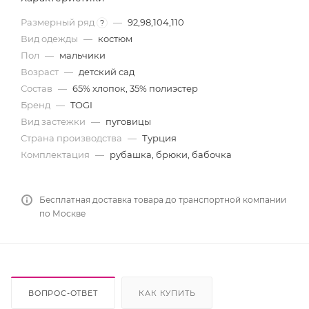
Размерный ряд
—
92,98,104,110
?
Вид одежды
—
костюм
Пол
—
мальчики
Возраст
—
детский сад
Состав
—
65% хлопок, 35% полиэстер
Бренд
—
TOGI
Вид застежки
—
пуговицы
Страна производства
—
Турция
Комплектация
—
рубашка, брюки, бабочка
Бесплатная доставка товара до транспортной компании
по Москве
ВОПРОС-ОТВЕТ
КАК КУПИТЬ