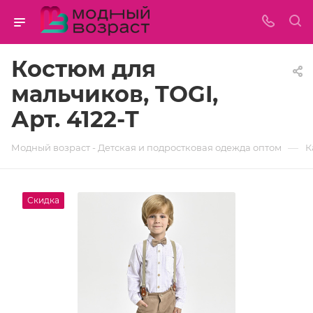
Костюм для
мальчиков, TOGI,
Арт. 4122-T
—
Модный возраст - Детская и подростковая одежда оптом
К
Скидка