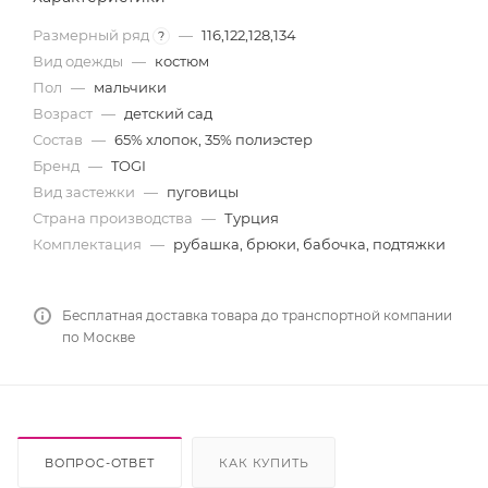
Размерный ряд
—
116,122,128,134
?
Вид одежды
—
костюм
Пол
—
мальчики
Возраст
—
детский сад
Состав
—
65% хлопок, 35% полиэстер
Бренд
—
TOGI
Вид застежки
—
пуговицы
Страна производства
—
Турция
Комплектация
—
рубашка, брюки, бабочка, подтяжки
Бесплатная доставка товара до транспортной компании
по Москве
ВОПРОС-ОТВЕТ
КАК КУПИТЬ