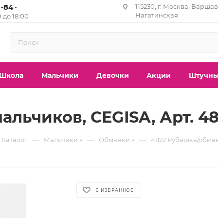
1-84
115230, г. Москва, Варшавс
Нагатинская
0 до 18:00
Школа
Мальчики
Девочки
Акции
Штучны
льчиков, CEGISA, Арт. 4
—
—
—
Каталог
Мальчики
Обманки
4822 Рубашка/обман
В ИЗБРАННОЕ