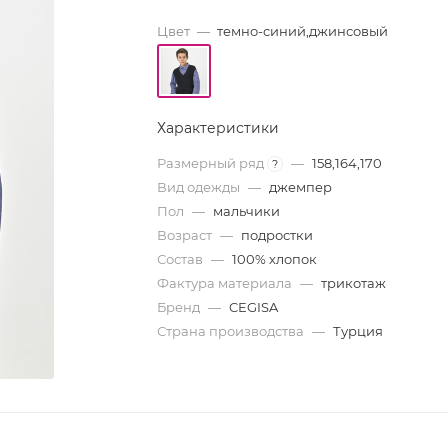
Цвет
—
темно-синий,джинсовый
Характеристики
Размерный ряд
—
158,164,170
?
Вид одежды
—
джемпер
Пол
—
мальчики
Возраст
—
подростки
Состав
—
100% хлопок
Фактура материала
—
трикотаж
Бренд
—
CEGISA
Страна производства
—
Турция