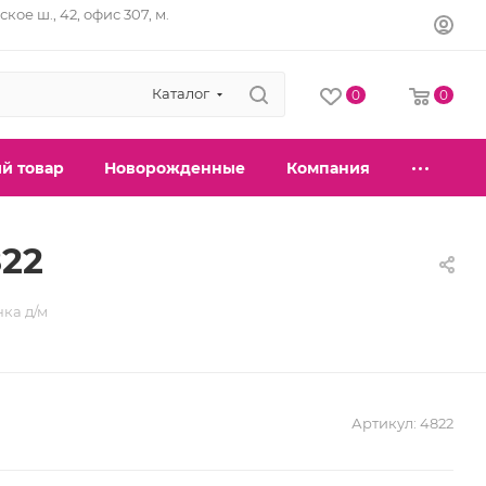
кое ш., 42, офис 307, м.
Каталог
0
0
й товар
Новорожденные
Компания
822
ка д/м
Артикул:
4822