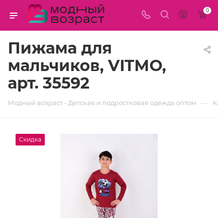
0
Пижама для
мальчиков, VITMO,
арт. 35592
—
Модный возраст - Детская и подростковая одежда оптом
К
Скидка