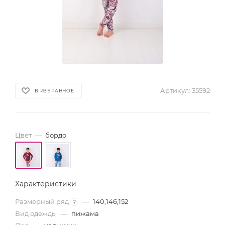
Артикул:
35592
В ИЗБРАННОЕ
Цвет
—
бордо
Характеристики
Размерный ряд
—
140,146,152
?
Вид одежды
—
пижама