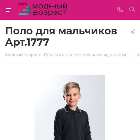
Поло для мальчиков
Арт.1777
—
Модный возраст - Детская и подростковая одежда оптом
К