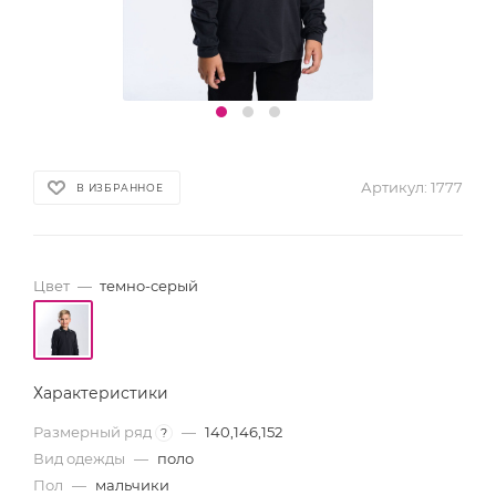
Артикул:
1777
В ИЗБРАННОЕ
Цвет
—
темно-серый
Характеристики
Размерный ряд
—
140,146,152
?
Вид одежды
—
поло
Пол
—
мальчики