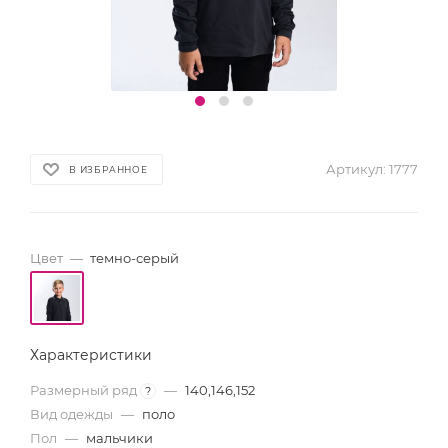
Артикул:
1777
В ИЗБРАННОЕ
Цвет
—
темно-серый
Характеристики
Размерный ряд
—
140,146,152
?
Вид одежды
—
поло
Пол
—
мальчики