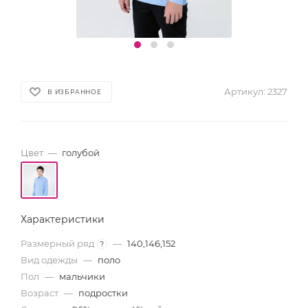
Артикул:
2327
В ИЗБРАННОЕ
Цвет
—
голубой
Характеристики
Размерный ряд
—
140,146,152
?
Вид одежды
—
поло
Пол
—
мальчики
Возраст
—
подростки