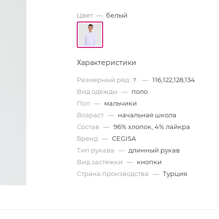
Цвет
—
белый
Характеристики
Размерный ряд
—
116,122,128,134
?
Вид одежды
—
поло
Пол
—
мальчики
Возраст
—
начальная школа
Состав
—
96% хлопок, 4% лайкра
Бренд
—
CEGISA
Тип рукава
—
длинный рукав
Вид застежки
—
кнопки
Страна производства
—
Турция