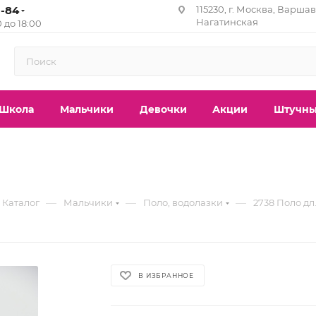
1-84
115230, г. Москва, Варшавс
Нагатинская
0 до 18:00
Школа
Мальчики
Девочки
Акции
Штучны
—
—
—
Каталог
Мальчики
Поло, водолазки
2738 Поло дл.
В ИЗБРАННОЕ