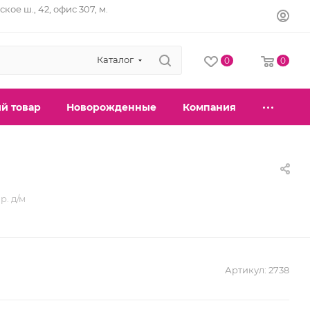
кое ш., 42, офис 307, м.
Каталог
0
0
й товар
Новорожденные
Компания
р. д/м
Артикул:
2738