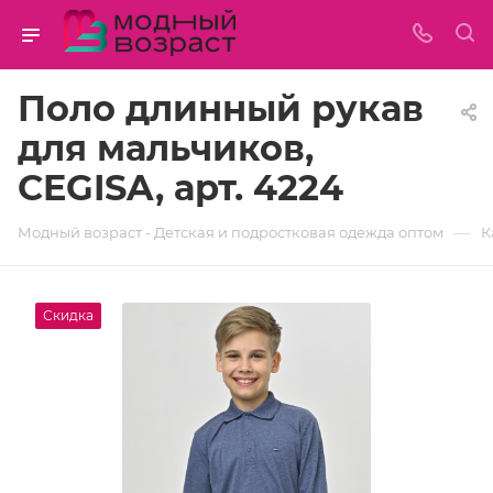
Поло длинный рукав
для мальчиков,
CEGISA, арт. 4224
—
Модный возраст - Детская и подростковая одежда оптом
К
Скидка