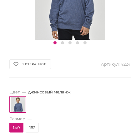
Артикул:
4224
В ИЗБРАННОЕ
Цвет
—
джинсовый меланж
Размер
—
140
152