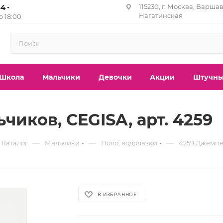
84
115230, г. Москва, Варшав
Нагатинская
до 18:00
Школа
Мальчики
Девочки
Акции
Штучны
иков, CEGISA, арт. 4259
—
—
—
Каталог
Мальчики
Поло, водолазки
4259 Джемпер
В ИЗБРАННОЕ