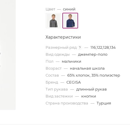
Цвет
—
синий
Характеристики
Размерный ряд
—
116,122,128,134
?
Вид одежды
—
джемпер-поло
Пол
—
мальчики
Возраст
—
начальная школа
Состав
—
65% хлопок, 35% полиэстер
Бренд
—
CEGISA
Тип рукава
—
длинный рукав
Вид застежки
—
кнопки
Страна производства
—
Турция