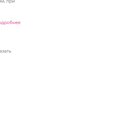
ий, при
одробнее
азать