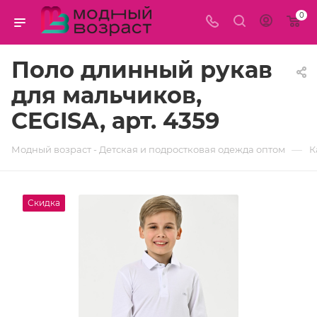
0
Поло длинный рукав
для мальчиков,
CEGISA, арт. 4359
—
Модный возраст - Детская и подростковая одежда оптом
К
Скидка