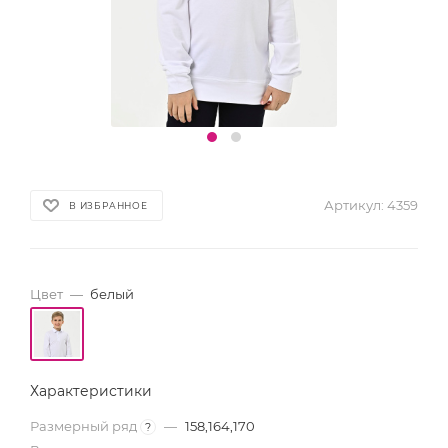
Артикул:
4359
В ИЗБРАННОЕ
Цвет
—
белый
Характеристики
Размерный ряд
—
158,164,170
?