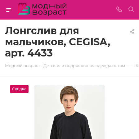
Лонгслив для
мальчиков, CEGISA,
арт. 4433
—
Модный возраст - Детская и подростковая одежда оптом
К
Скидка