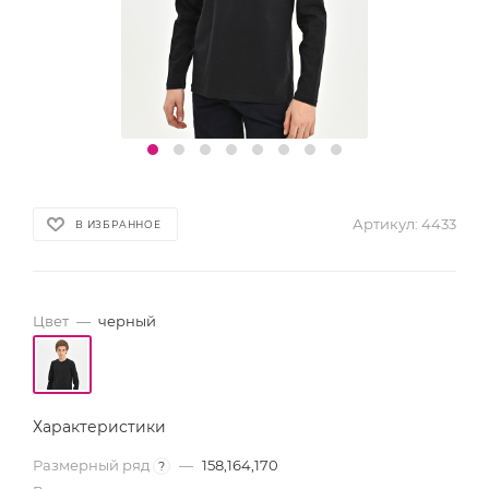
Артикул:
4433
В ИЗБРАННОЕ
Цвет
—
черный
Характеристики
Размерный ряд
—
158,164,170
?