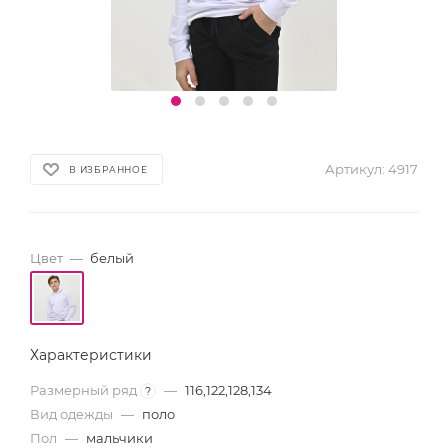
Артикул:
4917
В ИЗБРАННОЕ
Цвет
—
белый
Характеристики
Размерный ряд
—
116,122,128,134
?
Вид одежды
—
поло
Пол
—
мальчики