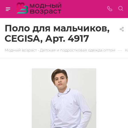
Поло для мальчиков,
CEGISA, Арт. 4917
—
Модный возраст - Детская и подростковая одежда оптом
К