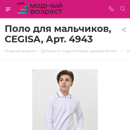
Поло для мальчиков,
CEGISA, Арт. 4943
—
Модный возраст - Детская и подростковая одежда оптом
К