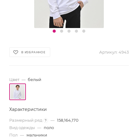
Артикул:
4943
В ИЗБРАННОЕ
Цвет
—
белый
Характеристики
Размерный ряд
—
158,164,170
?
Вид одежды
—
поло
Пол
—
мальчики