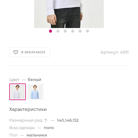
Артикул:
4951
В ИЗБРАННОЕ
Цвет
—
белый
Характеристики
Размерный ряд
—
140,146,152
?
Вид одежды
—
поло
Пол
—
мальчики