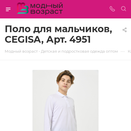
Поло для мальчиков,
CEGISA, Арт. 4951
—
Модный возраст - Детская и подростковая одежда оптом
К