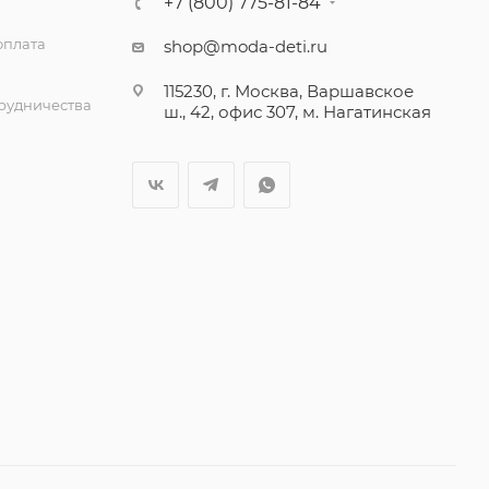
+7 (800) 775-81-84
оплата
shop@moda-deti.ru
115230, г. Москва, Варшавское
трудничества
ш., 42, офис 307, м. Нагатинская