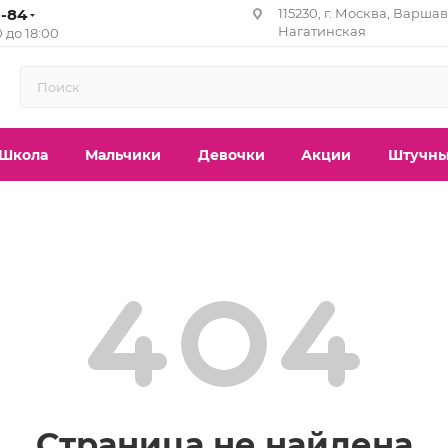
1-84
115230, г. Москва, Варшавс
Нагатинская
0 до 18:00
Школа
Мальчики
Девочки
Акции
Штучны
Страница не найдена