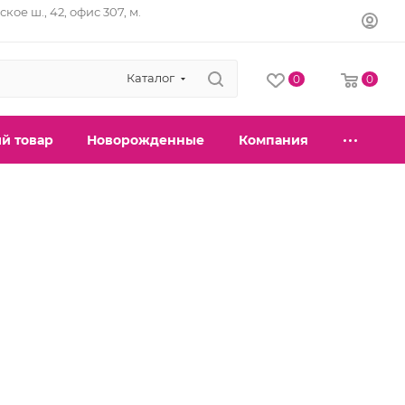
кое ш., 42, офис 307, м.
Каталог
0
0
й товар
Новорожденные
Компания