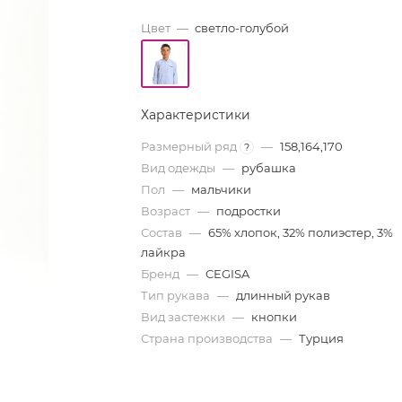
Цвет
—
светло-голубой
Характеристики
Размерный ряд
—
158,164,170
?
Вид одежды
—
рубашка
Пол
—
мальчики
Возраст
—
подростки
Состав
—
65% хлопок, 32% полиэстер, 3%
лайкра
Бренд
—
CEGISA
Тип рукава
—
длинный рукав
Вид застежки
—
кнопки
Страна производства
—
Турция