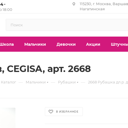
84
115230, г. Москва, Варшав
Нагатинская
до 18:00
Школа
Мальчики
Девочки
Акции
Штучны
 CEGISA, арт. 2668
—
—
—
Каталог
Мальчики
Рубашки
2668 Рубашка дл.р. д
В ИЗБРАННОЕ