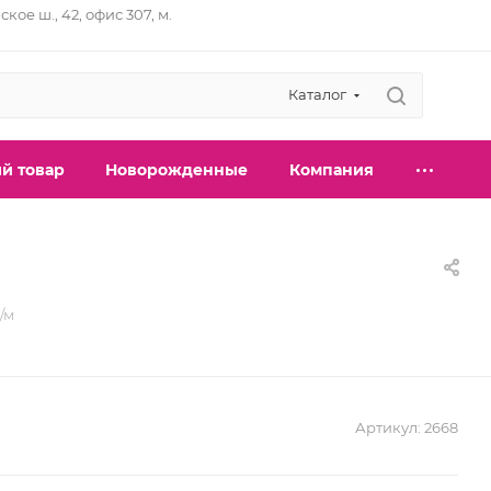
ское ш., 42, офис 307, м.
Каталог
й товар
Новорожденные
Компания
/м
Артикул:
2668