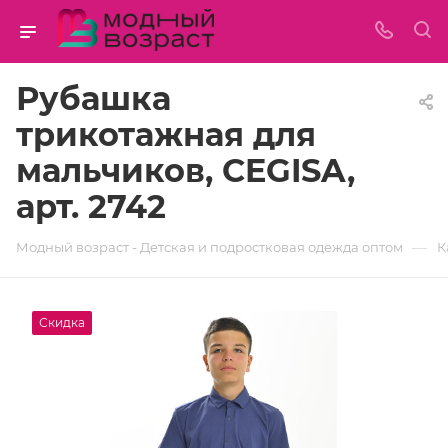
Рубашка
трикотажная для
мальчиков, CEGISA,
арт. 2742
—
Модный возраст - Детская и подростковая одежда оптом
К
Скидка