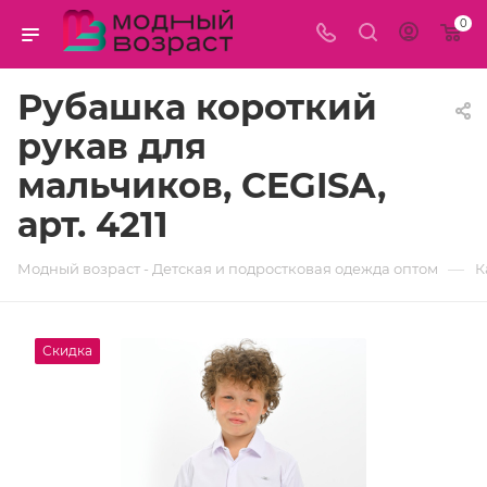
0
Рубашка короткий
рукав для
мальчиков, CEGISA,
арт. 4211
—
Модный возраст - Детская и подростковая одежда оптом
К
Скидка