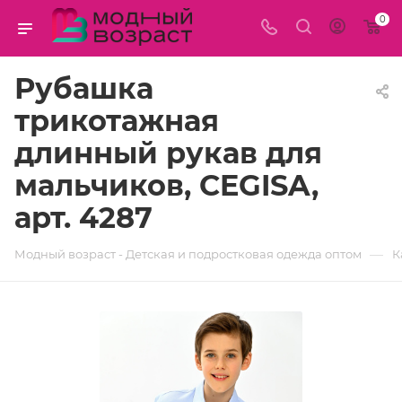
0
Рубашка
трикотажная
длинный рукав для
мальчиков, CEGISA,
арт. 4287
—
Модный возраст - Детская и подростковая одежда оптом
К