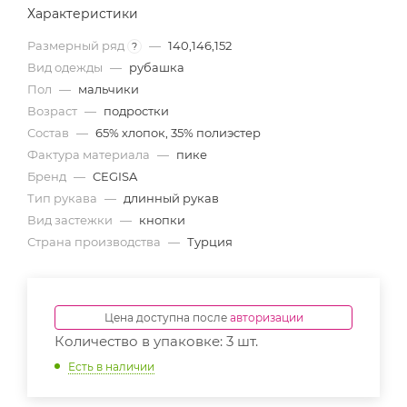
Характеристики
Размерный ряд
—
140,146,152
?
Вид одежды
—
рубашка
Пол
—
мальчики
Возраст
—
подростки
Состав
—
65% хлопок, 35% полиэстер
Фактура материала
—
пике
Бренд
—
CEGISA
Тип рукава
—
длинный рукав
Вид застежки
—
кнопки
Страна производства
—
Турция
Цена доступна после
авторизации
Количество в упаковке: 3 шт.
Есть в наличии