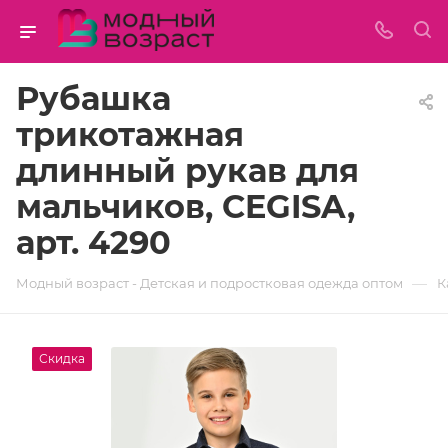
Рубашка
трикотажная
длинный рукав для
мальчиков, CEGISA,
арт. 4290
—
Модный возраст - Детская и подростковая одежда оптом
К
Скидка