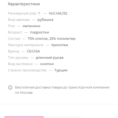
Характеристики
Размерный ряд
—
140,146,152
?
Вид одежды
—
рубашка
Пол
—
мальчики
Возраст
—
подростки
Состав
—
75% хлопок, 25% полиэстер
Фактура материала
—
трикотаж
Бренд
—
CEGISA
Тип рукава
—
длинный рукав
Вид застежки
—
кнопки
Страна производства
—
Турция
Бесплатная доставка товара до транспортной компании
по Москве