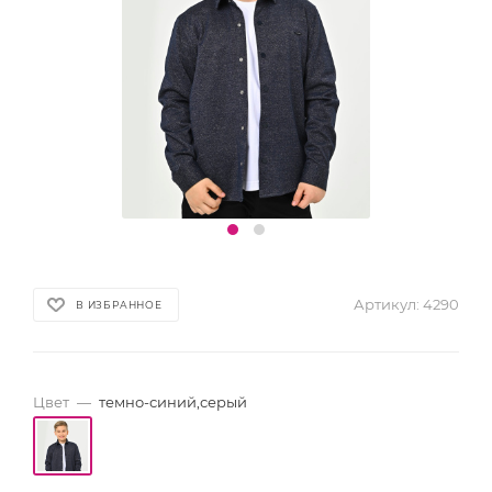
Артикул:
4290
В ИЗБРАННОЕ
Цвет
—
темно-синий,серый