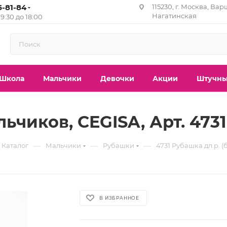
5-81-84
115230, г. Москва, Вар
Нагатинская
с 9:30 до 18:00
Школа
Мальчики
Девочки
Акции
Штучны
ьчиков, CEGISA, Арт. 4731
—
—
—
Каталог
Мальчики
Рубашки
4731 Рубашка дл.р. (б
В ИЗБРАННОЕ