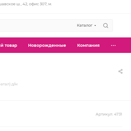
шавское ш., 42, офис 307, м.
Каталог
й товар
Новорожденные
Компания
атал) д/м
Артикул:
4731