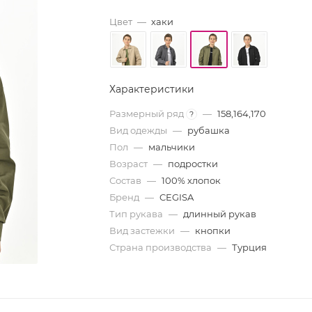
Цвет
—
хаки
Характеристики
Размерный ряд
—
158,164,170
?
Вид одежды
—
рубашка
Пол
—
мальчики
Возраст
—
подростки
Состав
—
100% хлопок
Бренд
—
CEGISA
Тип рукава
—
длинный рукав
Вид застежки
—
кнопки
Страна производства
—
Турция