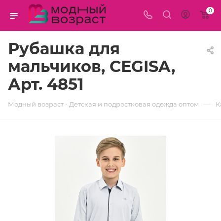
0
Рубашка для
мальчиков, CEGISA,
Арт. 4851
—
Модный возраст - Детская и подростковая одежда оптом
К