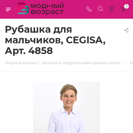
0
Рубашка для
мальчиков, CEGISA,
Арт. 4858
—
Модный возраст - Детская и подростковая одежда оптом
К