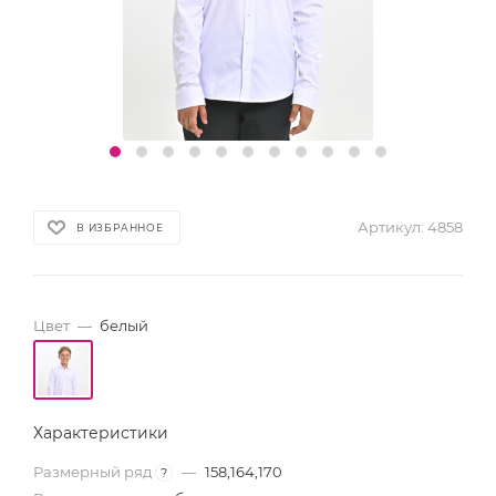
Артикул:
4858
В ИЗБРАННОЕ
Цвет
—
белый
Характеристики
Размерный ряд
—
158,164,170
?