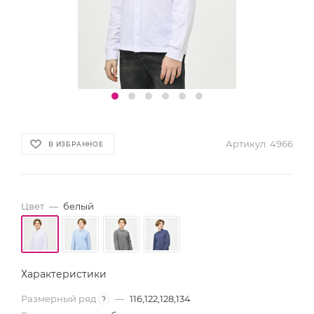
Артикул:
4966
В ИЗБРАННОЕ
Цвет
—
белый
Характеристики
Размерный ряд
—
116,122,128,134
?