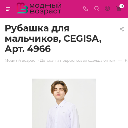
0
Рубашка для
мальчиков, CEGISA,
Арт. 4966
—
Модный возраст - Детская и подростковая одежда оптом
К