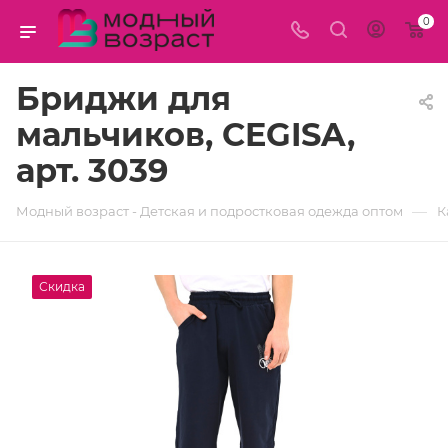
0
Бриджи для
мальчиков, CEGISA,
арт. 3039
—
Модный возраст - Детская и подростковая одежда оптом
К
Скидка