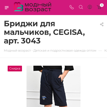
0
Бриджи для
мальчиков, CEGISA,
арт. 3043
—
Модный возраст - Детская и подростковая одежда оптом
К
Скидка