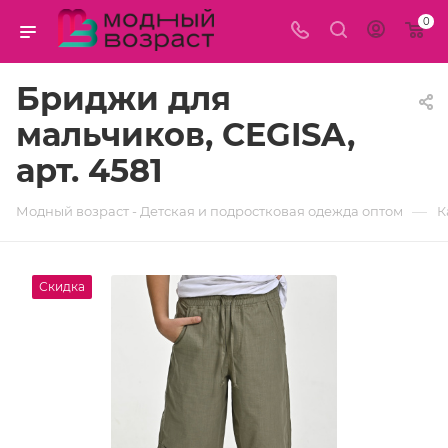
0
Бриджи для
мальчиков, CEGISA,
арт. 4581
—
Модный возраст - Детская и подростковая одежда оптом
К
Скидка