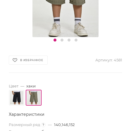
Артикул:
4581
В ИЗБРАННОЕ
Цвет
—
хаки
Характеристики
Размерный ряд
—
140,146,152
?