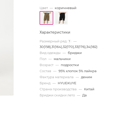
Цвет
—
коричневый
Характеристики
Размерный ряд
—
?
30(158),31(164),32(170),33(176),34(182)
Вид одежды
—
бриджи
Пол
—
мальчики
Возраст
—
подростки
Состав
—
95% хлопок 5% лайкра
Фактура материала
—
деним
Бренд
—
HYUEKUYE
Страна производства
—
Китай
Бриджи скидки лето
—
Да