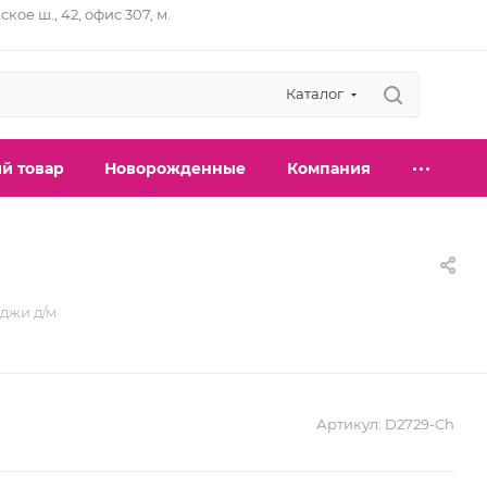
ское ш., 42, офис 307, м.
Каталог
й товар
Новорожденные
Компания
джи д/м
Артикул:
D2729-Ch