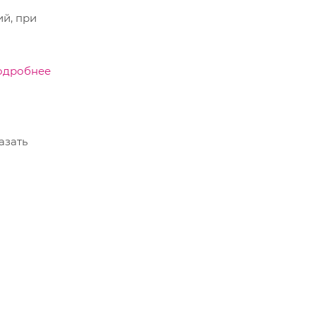
ий, при
одробнее
азать