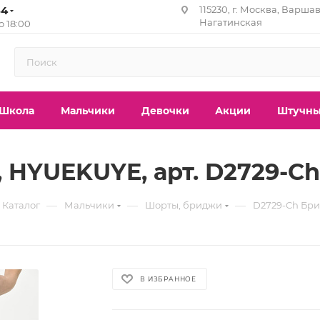
84
115230, г. Москва, Варшав
Нагатинская
до 18:00
Школа
Мальчики
Девочки
Акции
Штучны
 HYUEKUYE, арт. D2729-Ch
—
—
—
Каталог
Мальчики
Шорты, бриджи
D2729-Ch Бри
В ИЗБРАННОЕ