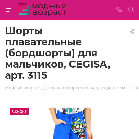
Шорты
плавательные
(бордшорты) для
мальчиков, CEGISA,
арт. 3115
—
Модный возраст - Детская и подростковая одежда оптом
К
Скидка